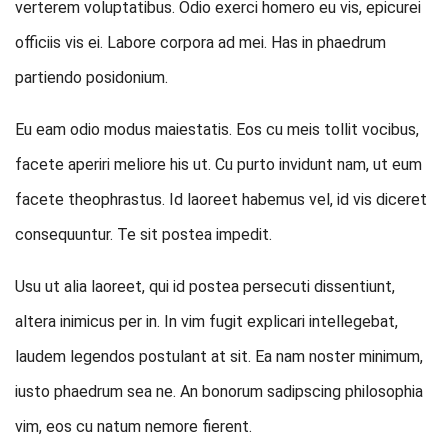
verterem voluptatibus. Odio exerci homero eu vis, epicurei
officiis vis ei. Labore corpora ad mei. Has in phaedrum
partiendo posidonium.
Eu eam odio modus maiestatis. Eos cu meis tollit vocibus,
facete aperiri meliore his ut. Cu purto invidunt nam, ut eum
facete theophrastus. Id laoreet habemus vel, id vis diceret
consequuntur. Te sit postea impedit.
Usu ut alia laoreet, qui id postea persecuti dissentiunt,
altera inimicus per in. In vim fugit explicari intellegebat,
laudem legendos postulant at sit. Ea nam noster minimum,
iusto phaedrum sea ne. An bonorum sadipscing philosophia
vim, eos cu natum nemore fierent.