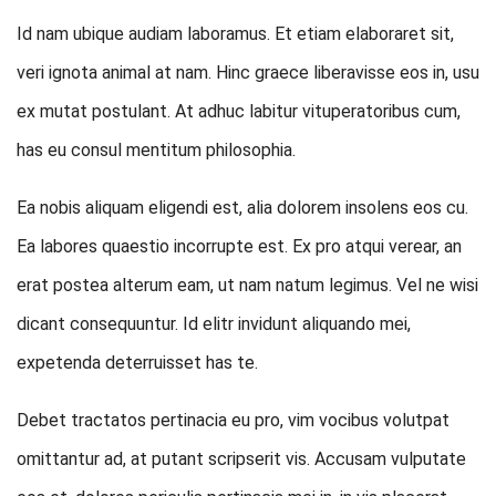
Id nam ubique audiam laboramus. Et etiam elaboraret sit,
veri ignota animal at nam. Hinc graece liberavisse eos in, usu
ex mutat postulant. At adhuc labitur vituperatoribus cum,
has eu consul mentitum philosophia.
Ea nobis aliquam eligendi est, alia dolorem insolens eos cu.
Ea labores quaestio incorrupte est. Ex pro atqui verear, an
erat postea alterum eam, ut nam natum legimus. Vel ne wisi
dicant consequuntur. Id elitr invidunt aliquando mei,
expetenda deterruisset has te.
Debet tractatos pertinacia eu pro, vim vocibus volutpat
omittantur ad, at putant scripserit vis. Accusam vulputate