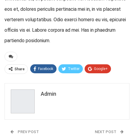
eos et, dolores periculis pertinacia mei in, in vis placerat
verterem voluptatibus. Odio exerci homero eu vis, epicurei
officiis vis ei. Labore corpora ad mei. Has in phaedrum
partiendo posidonium.
Facebook
Twitter
Google+
Share
ReddIt
WhatsApp
Pinterest
Email
Admin
PREV POST
NEXT POST