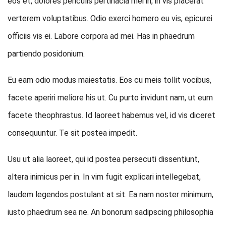
eos et, dolores periculis pertinacia mei in, in vis placerat
verterem voluptatibus. Odio exerci homero eu vis, epicurei
officiis vis ei. Labore corpora ad mei. Has in phaedrum
partiendo posidonium.
Eu eam odio modus maiestatis. Eos cu meis tollit vocibus,
facete aperiri meliore his ut. Cu purto invidunt nam, ut eum
facete theophrastus. Id laoreet habemus vel, id vis diceret
consequuntur. Te sit postea impedit.
Usu ut alia laoreet, qui id postea persecuti dissentiunt,
altera inimicus per in. In vim fugit explicari intellegebat,
laudem legendos postulant at sit. Ea nam noster minimum,
iusto phaedrum sea ne. An bonorum sadipscing philosophia