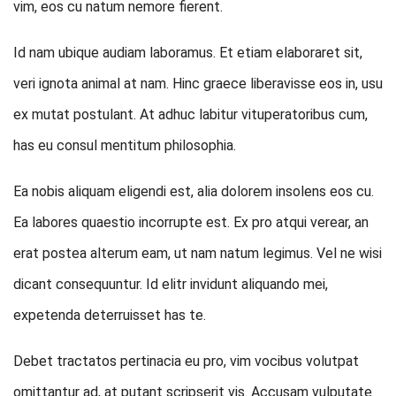
vim, eos cu natum nemore fierent.
Id nam ubique audiam laboramus. Et etiam elaboraret sit,
veri ignota animal at nam. Hinc graece liberavisse eos in, usu
ex mutat postulant. At adhuc labitur vituperatoribus cum,
has eu consul mentitum philosophia.
Ea nobis aliquam eligendi est, alia dolorem insolens eos cu.
Ea labores quaestio incorrupte est. Ex pro atqui verear, an
erat postea alterum eam, ut nam natum legimus. Vel ne wisi
dicant consequuntur. Id elitr invidunt aliquando mei,
expetenda deterruisset has te.
Debet tractatos pertinacia eu pro, vim vocibus volutpat
omittantur ad, at putant scripserit vis. Accusam vulputate