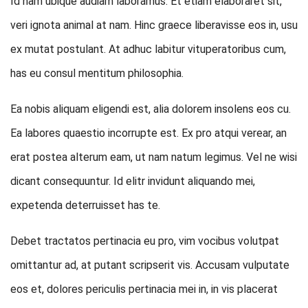
Id nam ubique audiam laboramus. Et etiam elaboraret sit,
veri ignota animal at nam. Hinc graece liberavisse eos in, usu
ex mutat postulant. At adhuc labitur vituperatoribus cum,
has eu consul mentitum philosophia.
Ea nobis aliquam eligendi est, alia dolorem insolens eos cu.
Ea labores quaestio incorrupte est. Ex pro atqui verear, an
erat postea alterum eam, ut nam natum legimus. Vel ne wisi
dicant consequuntur. Id elitr invidunt aliquando mei,
expetenda deterruisset has te.
Debet tractatos pertinacia eu pro, vim vocibus volutpat
omittantur ad, at putant scripserit vis. Accusam vulputate
eos et, dolores periculis pertinacia mei in, in vis placerat